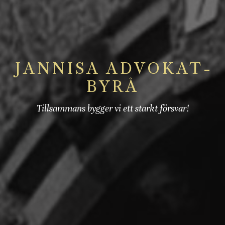
JANNISA ADVOKAT­
BYRÅ
Tillsammans bygger vi ett starkt försvar!