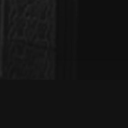
OM OSS
Jannisa Advokatbyrå grundades av advokat Annakarin
Jannisa med målsättningen att driva en verksamhet med
hög tillgänglighet, klienten i fokus och där vi tillsammans